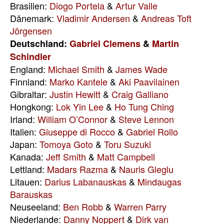
Brasilien:
Diogo Portela
&
Artur Valle
Dänemark:
Vladimir Andersen
&
Andreas Toft
Jörgensen
Deutschland:
Gabriel Clemens
&
Martin
Schindler
England:
Michael Smith
&
James Wade
Finnland:
Marko Kantele
&
Aki Paavilainen
Gibraltar:
Justin Hewitt
&
Craig Galliano
Hongkong:
Lok Yin Lee
&
Ho Tung Ching
Irland:
William O’Connor
&
Steve Lennon
Italien:
Giuseppe di Rocco
&
Gabriel Rollo
Japan:
Tomoya Goto
&
Toru Suzuki
Kanada:
Jeff Smith
&
Matt Campbell
Lettland:
Madars Razma
&
Nauris Gleglu
Litauen:
Darius Labanauskas
&
Mindaugas
Barauskas
Neuseeland:
Ben Robb
&
Warren Parry
Niederlande:
Danny Noppert
&
Dirk van