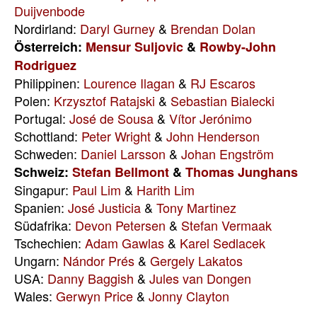
Duijvenbode
Nordirland:
Daryl Gurney
&
Brendan Dolan
Österreich:
Mensur Suljovic
&
Rowby-John
Rodriguez
Philippinen:
Lourence Ilagan
&
RJ Escaros
Polen:
Krzysztof Ratajski
&
Sebastian Bialecki
Portugal:
José de Sousa
&
Vítor Jerónimo
Schottland:
Peter Wright
&
John Henderson
Schweden:
Daniel Larsson
&
Johan Engström
Schweiz:
Stefan Bellmont
&
Thomas Junghans
Singapur:
Paul Lim
&
Harith Lim
Spanien:
José Justicia
&
Tony Martinez
Südafrika:
Devon Petersen
&
Stefan Vermaak
Tschechien:
Adam Gawlas
&
Karel Sedlacek
Ungarn:
Nándor Prés
&
Gergely Lakatos
USA:
Danny Baggish
&
Jules van Dongen
Wales:
Gerwyn Price
&
Jonny Clayton