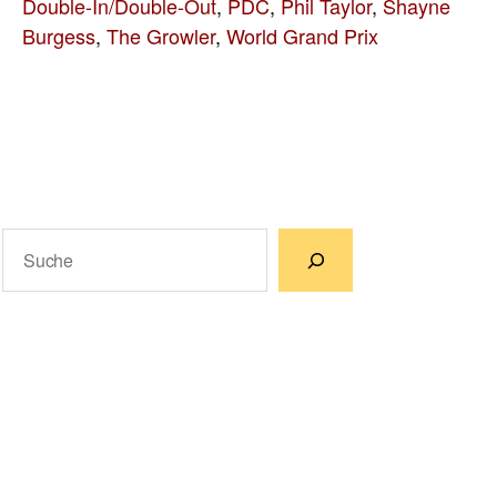
Double-In/Double-Out
,
PDC
,
Phil Taylor
,
Shayne
Burgess
,
The Growler
,
World Grand Prix
Suchen
Wenn die Ergebnisse der automatischen Vervollständigun