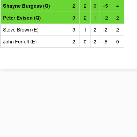
Shayne Burgess (Q)
2
2
0
+5
4
Peter Evison (Q)
3
2
1
+2
2
Steve Brown (E)
3
1
2
-2
2
John Ferrell (E)
2
0
2
-5
0