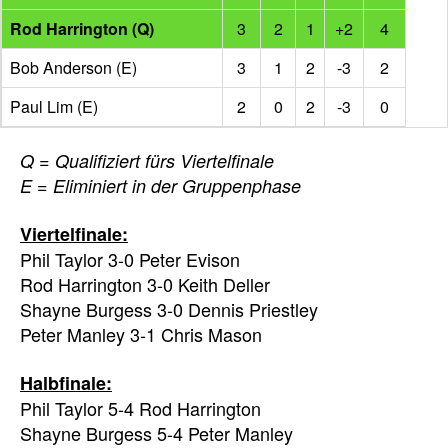
Rod Harrington (Q)
3
2
1
+2
4
Bob Anderson (E)
3
1
2
-3
2
Paul Lim (E)
2
0
2
-3
0
Q = Qualifiziert fürs Viertelfinale
E = Eliminiert in der Gruppenphase
Viertelfinale:
Phil Taylor 3-0 Peter Evison
Rod Harrington 3-0 Keith Deller
Shayne Burgess 3-0 Dennis Priestley
Peter Manley 3-1 Chris Mason
Halbfinale:
Phil Taylor 5-4 Rod Harrington
Shayne Burgess 5-4 Peter Manley