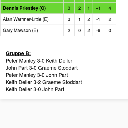
Dennis Priestley (Q)
3
2
1
+1
4
Alan Warriner-Little (E)
3
1
2
-1
2
Gary Mawson (E)
2
0
2
-6
0
Gruppe B:
Peter Manley 3-0 Keith Deller
John Part 3-0 Graeme Stoddart
Peter Manley 3-0 John Part
Keith Deller 3-2 Graeme Stoddart
Keith Deller 3-0 John Part