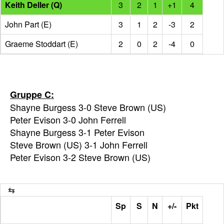
Keith Deller (Q)
3
2
1
+1
4
John Part (E)
3
1
2
-3
2
Graeme Stoddart (E)
2
0
2
-4
0
Gruppe C:
Shayne Burgess 3-0 Steve Brown (US)
Peter Evison 3-0 John Ferrell
Shayne Burgess 3-1 Peter Evison
Steve Brown (US) 3-1 John Ferrell
Peter Evison 3-2 Steve Brown (US)
Sp
S
N
+/-
Pkt