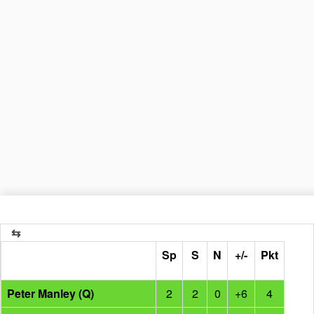
Sp
S
N
+/-
Pkt
Peter Manley (Q)
2
2
0
+6
4