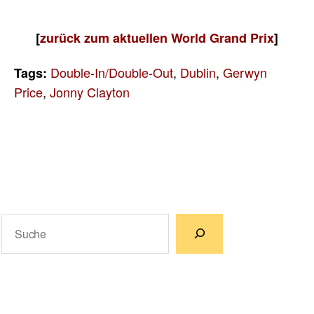
[
zurück zum aktuellen World Grand Prix
]
Double-In/Double-Out
,
Dublin
,
Gerwyn
Tags:
Price
,
Jonny Clayton
Suchen
Wenn die Ergebnisse der automatischen Vervollständigun