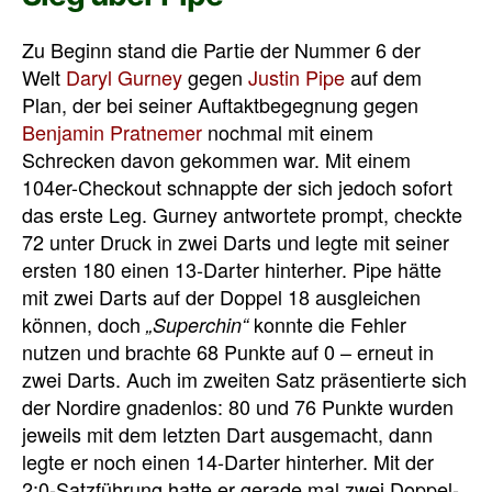
Zu Beginn stand die Partie der Nummer 6 der
Welt
Daryl Gurney
gegen
Justin Pipe
auf dem
Plan, der bei seiner Auftaktbegegnung gegen
Benjamin Pratnemer
nochmal mit einem
Schrecken davon gekommen war. Mit einem
104er-Checkout schnappte der sich jedoch sofort
das erste Leg. Gurney antwortete prompt, checkte
72 unter Druck in zwei Darts und legte mit seiner
ersten 180 einen 13-Darter hinterher. Pipe hätte
mit zwei Darts auf der Doppel 18 ausgleichen
können, doch
konnte die Fehler
„Superchin“
nutzen und brachte 68 Punkte auf 0 – erneut in
zwei Darts. Auch im zweiten Satz präsentierte sich
der Nordire gnadenlos: 80 und 76 Punkte wurden
jeweils mit dem letzten Dart ausgemacht, dann
legte er noch einen 14-Darter hinterher. Mit der
2:0-Satzführung hatte er gerade mal zwei Doppel-