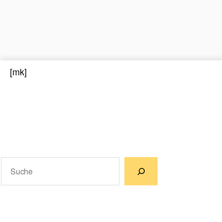
[mk]
Suchen
Wenn die Ergebnisse der automatischen Vervollständigun