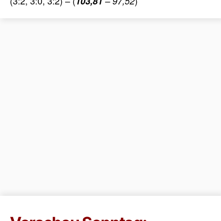
(3:2, 3:0, 3:2) – (
)
103,81
– 97,52