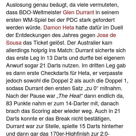
Auslosung genau beäugt, da viele vermuteten,
dass BDO-Weltmeister
Glen Durrant
in seinem
ersten WM-Spiel bei der PDC stark gefordert
werden würde.
Damon Heta
hatte dafür im Duell
der Entdeckungen des Jahres gegen
Jose de
Sousa
das Ticket gelöst. Der Australier kam
allerdings holprig ins Match: Durrant sicherte sich
das erste Leg in 13 Darts und durfte bei eigenem
Anwurf sogar 21 Darts nutzen. Im dritten Leg gab
es dann erste Checkdarts für Heta, er verpasste
jedoch sowohl die Doppel 2 als auch die Doppel 1,
sodass Durrant den ersten Satz „zu 0“ mitnahm.
Nach der Pause war
dann endlich da,
„The Heat“
83 Punkte nahm er zum 14-Darter mit, danach
brach das Scoring aber wieder weg. Auch in 21
Darts konnte er das Break nicht bestätigen,
Durrant war zur Stelle, spielte 15 Darts hinterher
und dann gar das 170er-Highfinish zur 2:0-