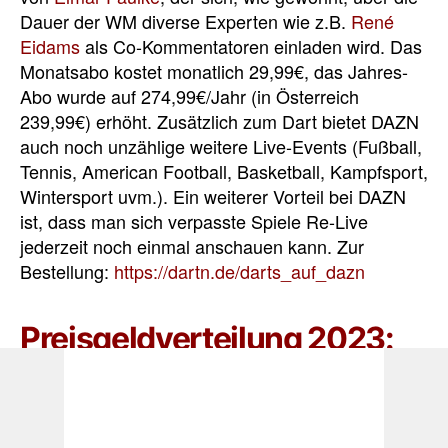
Dauer der WM diverse Experten wie z.B.
René
Eidams
als Co-Kommentatoren einladen wird. Das
Monatsabo kostet monatlich 29,99€, das Jahres-
Abo wurde auf 274,99€/Jahr (in Österreich
239,99€) erhöht. Zusätzlich zum Dart bietet DAZN
auch noch unzählige weitere Live-Events (Fußball,
Tennis, American Football, Basketball, Kampfsport,
Wintersport uvm.). Ein weiterer Vorteil bei DAZN
ist, dass man sich verpasste Spiele Re-Live
jederzeit noch einmal anschauen kann. Zur
Bestellung:
https://dartn.de/darts_auf_dazn
Preisgeldverteilung 2023:
£500.000
Sieger:
£200.000
Runner-Up:
£100.000
Halbfinale: