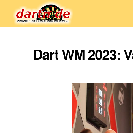
Dartn.de
Dart WM 2023: V