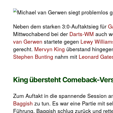
Neben dem starken 3:0-Auftaktsieg für
G
Mittwochabend bei der
Darts-WM
auch we
van Gerwen
startete gegen
Lewy William
gerecht.
Mervyn King
überstand hingege
Stephen Bunting
nahm mit
Leonard Gate
King übersteht Comeback-Vers
Zum Auftakt in die spannende Session
Baggish
zu tun. Es war eine Partie mit s
Führung. Baggish schlug zurück und rett