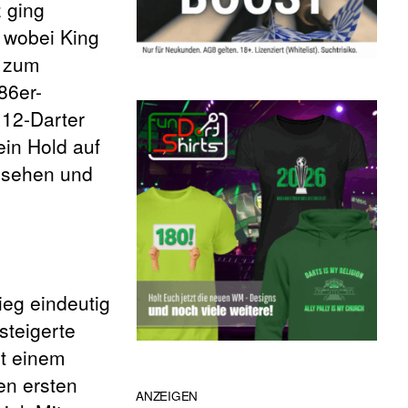
z ging
 wobei King
h zum
86er-
 12-Darter
ein Hold auf
chsehen und
ieg eindeutig
steigerte
it einem
en ersten
ANZEIGEN