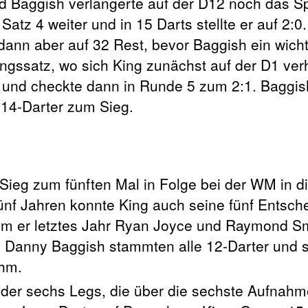
d Baggish verlängerte auf der D12 noch das Spi
tz 4 weiter und in 15 Darts stellte er auf 2:0.
dann aber auf 32 Rest, bevor Baggish ein wich
ungssatz, wo sich King zunächst auf der D1 ver
k und checkte dann in Runde 5 zum 2:1. Baggish
n 14-Darter zum Sieg.
ieg zum fünften Mal in Folge bei der WM in die
ünf Jahren konnte King auch seine fünf Entsc
m er letztes Jahr Ryan Joyce und Raymond Sm
en Danny Baggish stammten alle 12-Darter und 
ihm.
 der sechs Legs, die über die sechste Aufnahm