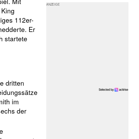
el. Mit
 King
tiges 112er-
hedderte. Er
 startete
 dritten
heidungssätze
ith im
sechs der
e