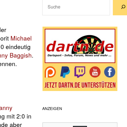
Suchen
Wenn die Ergebnisse der automatische
der
orit
Michael
0 eindeutig
ny Baggish
.
ennen.
anny
ANZEIGEN
g mit 2:0 in
nde aber