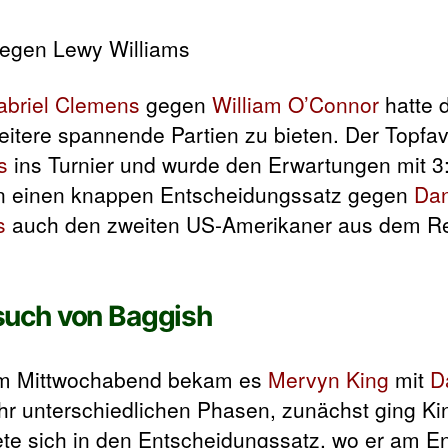
abriel Clemens
gegen
William O’Connor
hatte 
itere spannende Partien zu bieten. Der Topfav
s
ins Turnier und wurde den Erwartungen mit 3:
n einen knappen Entscheidungssatz gegen
Dan
s
auch den zweiten US-Amerikaner aus dem R
uch von Baggish
 am Mittwochabend bekam es
Mervyn King
mit
D
ehr unterschiedlichen Phasen, zunächst ging Kin
ete sich in den Entscheidungssatz, wo er am E