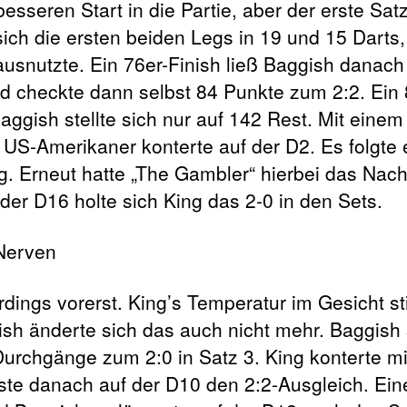
sseren Start in die Partie, aber der erste Sat
ich die ersten beiden Legs in 19 und 15 Darts,
ausnutzte. Ein 76er-Finish ließ Baggish danac
nd checkte dann selbst 84 Punkte zum 2:2. Ein 
ggish stellte sich nur auf 142 Rest. Mit einem
 US-Amerikaner konterte auf der D2. Es folgte 
ng. Erneut hatte „The Gambler“ hierbei das Na
der D16 holte sich King das 2-0 in den Sets.
erdings vorerst. King’s Temperatur im Gesicht st
sh änderte sich das auch nicht mehr. Baggish 
Durchgänge zum 2:0 in Satz 3. King konterte m
ste danach auf der D10 den 2:2-Ausgleich. Ein