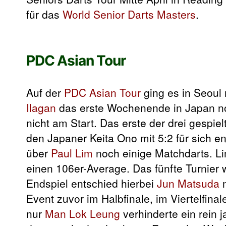
für das
World Senior Darts Masters
.
PDC Asian Tour
Auf der
PDC Asian Tour
ging es in Seou
Ilagan
das erste Wochenende in Japan no
nicht am Start. Das erste der drei gespie
den Japaner Keita Ono mit 5:2 für sich e
über
Paul Lim
noch einige Matchdarts. Lim
einen 106er-Average. Das fünfte Turnier 
Endspiel entschied hierbei
Jun Matsuda
m
Event zuvor im Halbfinale, im Viertelfin
nur
Man Lok Leung
verhinderte ein rein 