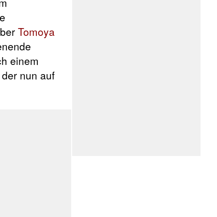
im
e
über
Tomoya
henende
ach einem
der nun auf