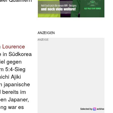
ANZEIGEN
m
Lourence
e in Südkorea
iel gegen
em 5:4-Sieg
chi Ajiki
in japanische
 bereits im
ben Japaner,
ong war es