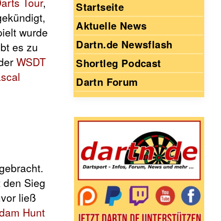
arts Tour
,
Startseite
gekündigt,
Aktuelle News
ielt wurde
Dartn.de Newsflash
bt es zu
 der
WSDT
Shortleg Podcast
scal
Dartn Forum
gebracht.
t den Sieg
vor ließ
dam Hunt