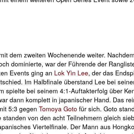
l mit dem zweiten Wochenende weiter. Nachde
ch dominierte, war der Führende der Ranglist
lten Events ging an
Lok Yin Lee
, der das Endsp
ntschied. Im Halbfinale überstand Lee bei sein
 spielte bei seinem 4:1-Auftakterfolg über Keni
war dann komplett in japanischer Hand. Das re
it 5:3 gegen
Tomoya Goto
für sich. Goto stand
ale standen von den acht Teilnehmern gleich sie
japanisches Viertelfinale. Der Mann aus Hongk