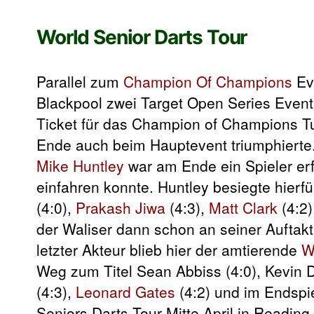
World Senior Darts Tour
Parallel zum
Champion Of Champions
Ev
Blackpool zwei Target Open Series Events
Ticket für das Champion of Champions Tu
Ende auch beim Hauptevent triumphierte.
Mike Huntley
war am Ende ein Spieler erfo
einfahren konnte. Huntley besiegte hierfü
(4:0),
Prakash Jiwa
(4:3),
Matt Clark
(4:2)
der Waliser dann schon an seiner Auftak
letzter Akteur blieb hier der amtierende
W
Weg zum Titel Sean Abbiss (4:0), Kevin D
(4:3),
Leonard Gates
(4:2) und im Endspie
Seniors Darts Tour Mitte April in Readin