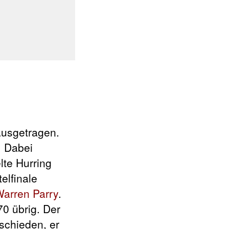
ausgetragen.
. Dabei
lte Hurring
telfinale
arren Parry
.
0 übrig. Der
schieden, er