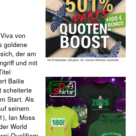
Viva von
as goldene
 sich, der am
griff und mit
itel
rt Bailie
t scheiterte
m Start. Als
auf seinem
1), Ian Moss
 der World
wei Qualifiern