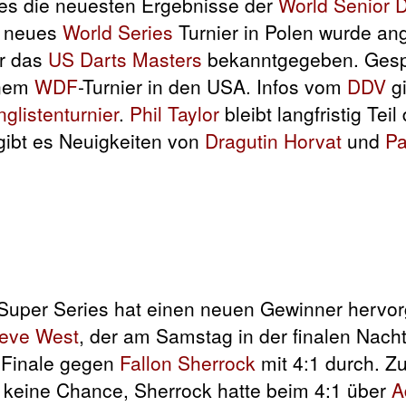
 es die neuesten Ergebnisse der
World Senior D
n neues
World Series
Turnier in Polen wurde an
ür das
US Darts Masters
bekanntgegeben. Gesp
inem
WDF
-Turnier in den USA. Infos vom
DDV
gi
glistenturnier
.
Phil Taylor
bleibt langfristig Teil
gibt es Neuigkeiten von
Dragutin Horvat
und
Pa
Super Series hat einen neuen Gewinner hervor
eve West
, der am Samstag in der finalen Nach
 Finale gegen
Fallon Sherrock
mit 4:1 durch. Zu
0 keine Chance, Sherrock hatte beim 4:1 über
A