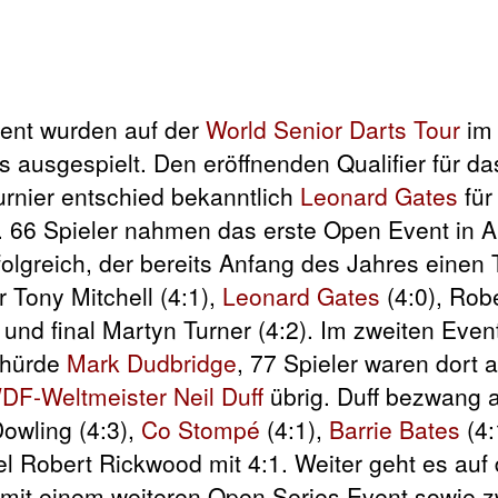
ent wurden auf der
World Senior Darts Tour
im 
 ausgespielt. Den eröffnenden Qualifier für d
rnier entschied bekanntlich
Leonard Gates
für
 66 Spieler nahmen das erste Open Event in An
lgreich, der bereits Anfang des Jahres einen T
r Tony Mitchell (4:1),
Leonard Gates
(4:0), Robe
 und final Martyn Turner (4:2). Im zweiten Even
thürde
Mark Dudbridge
, 77 Spieler waren dort a
DF-Weltmeister
Neil Duff
übrig. Duff bezwang 
owling (4:3),
Co Stompé
(4:1),
Barrie Bates
(4:
l Robert Rickwood mit 4:1. Weiter geht es auf
g mit einem weiteren Open Series Event sowie z