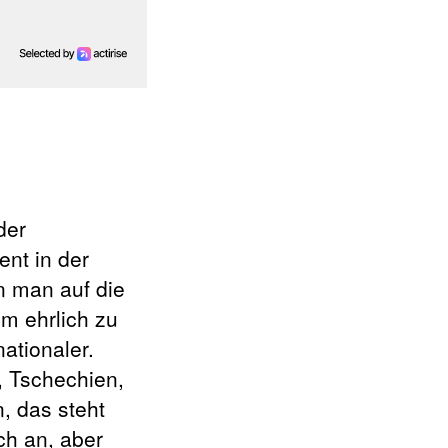
der
nt in der
n man auf die
um ehrlich zu
nationaler.
, Tschechien,
, das steht
ch an, aber