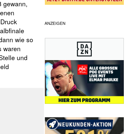
:3 gewann,
genen
 Druck
ANZEIGEN
albfinale
dann wie so
s waren
Stelle und
eld