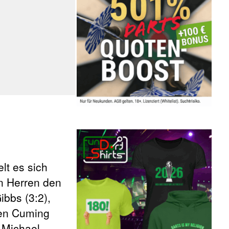
lt es sich
en Herren den
bbs (3:2),
gen Cuming
 Michael