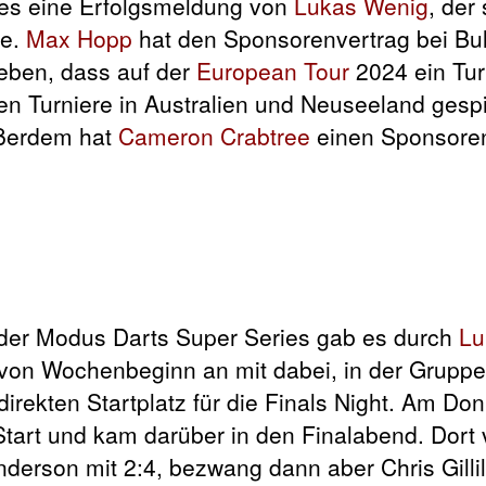
 es eine Erfolgsmeldung von
Lukas Wenig
, der
te.
Max Hopp
hat den Sponsorenvertrag bei Bul
eben, dass auf der
European Tour
2024 ein Turn
n Turniere in Australien und Neuseeland gespie
ußerdem hat
Cameron Crabtree
einen Sponsoren
 der Modus Darts Super Series gab es durch
Lu
von Wochenbeginn an mit dabei, in der Gruppe
irekten Startplatz für die Finals Night. Am Do
art und kam darüber in den Finalabend. Dort v
derson mit 2:4, bezwang dann aber Chris Gilli