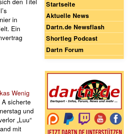
 sich den Titel
Startseite
l’s
Aktuelle News
ier in
Dartn.de Newsflash
lt. Ein
vertrag
Shortleg Podcast
Dartn Forum
kas Wenig
 A sicherte
nnerstag und
erlor „Luu“
land mit