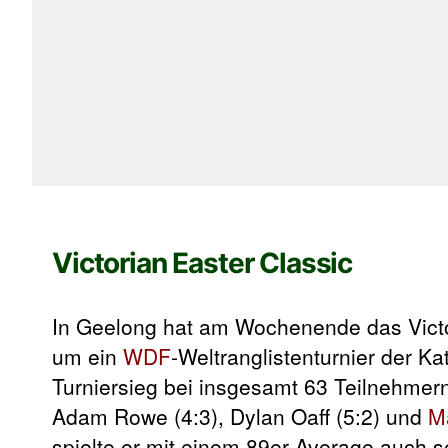
Victorian Easter Classic
In Geelong hat am Wochenende das Victor
um ein
WDF
-Weltranglistenturnier der K
Turniersieg bei insgesamt 63 Teilnehmer
Adam Rowe (4:3), Dylan Oaff (5:2) und
M
spielte er mit einem 89er-Average auch s