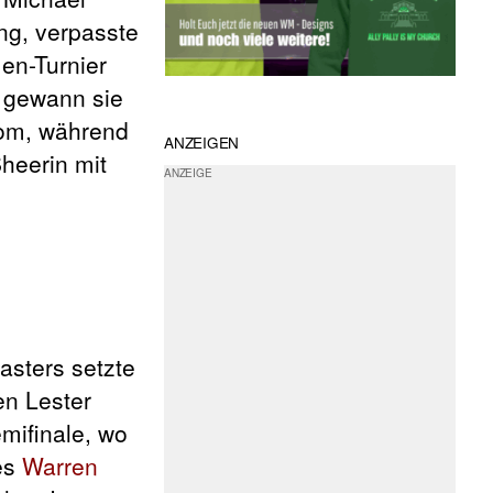
ng, verpasste
en-Turnier
e gewann sie
oom, während
ANZEIGEN
heerin mit
asters setzte
en Lester
mifinale, wo
 es
Warren