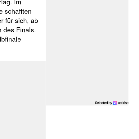
lag. Im
e schafften
 für sich, ab
n des Finals.
bfinale