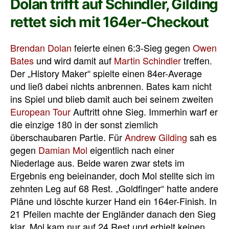
Dolan trifft auf Schindler, Gilding
rettet sich mit 164er-Checkout
Brendan Dolan
feierte einen 6:3-Sieg gegen
Owen
Bates
und wird damit auf
Martin Schindler
treffen.
Der „History Maker“ spielte einen 84er-Average
und ließ dabei nichts anbrennen. Bates kam nicht
ins Spiel und blieb damit auch bei seinem zweiten
European Tour
Auftritt ohne Sieg. Immerhin warf er
die einzige 180 in der sonst ziemlich
überschaubaren Partie. Für
Andrew Gilding
sah es
gegen
Damian Mol
eigentlich nach einer
Niederlage aus. Beide waren zwar stets im
Ergebnis eng beieinander, doch Mol stellte sich im
zehnten Leg auf 68 Rest. „Goldfinger“ hatte andere
Pläne und löschte kurzer Hand ein 164er-Finish. In
21 Pfeilen machte der Engländer danach den Sieg
klar, Mol kam nur auf 24 Rest und erhielt keinen