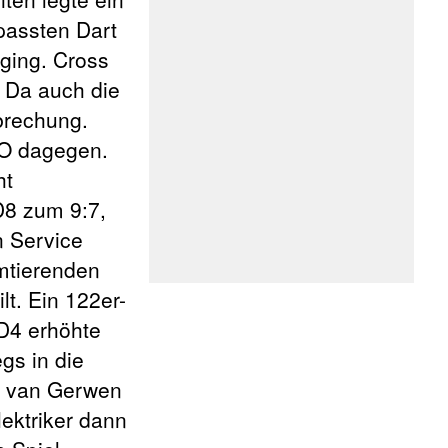
passten Dart
 ging. Cross
. Da auch die
brechung.
CO dagegen.
ht
D8 zum 9:7,
n Service
amtierenden
t. Ein 122er-
 D4 erhöhte
gs in die
r van Gerwen
lektriker dann