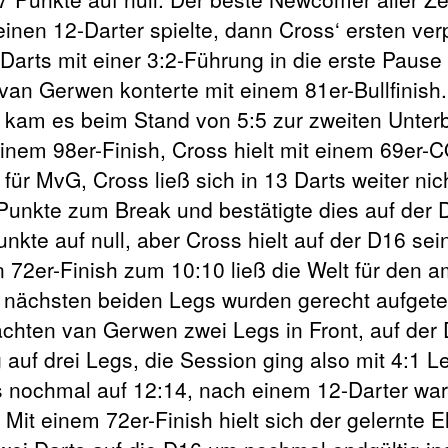
inen 12-Darter spielte, dann Cross‘ ersten ver
Darts mit einer 3:2-Führung in die erste Pause
van Gerwen konterte mit einem 81er-Bullfinish
, kam es beim Stand von 5:5 zur zweiten Unter
nem 98er-Finish, Cross hielt mit einem 69er-
ür MvG, Cross ließ sich in 13 Darts weiter nic
Punkte zum Break und bestätigte dies auf der 
kte auf null, aber Cross hielt auf der D16 sei
 72er-Finish zum 10:10 ließ die Welt für den 
nächsten beiden Legs wurden gerecht aufgeteil
achten van Gerwen zwei Legs in Front, auf der
auf drei Legs, die Session ging also mit 4:1 Le
ss nochmal auf 12:14, nach einem 12-Darter wa
Mit einem 72er-Finish hielt sich der gelernte E