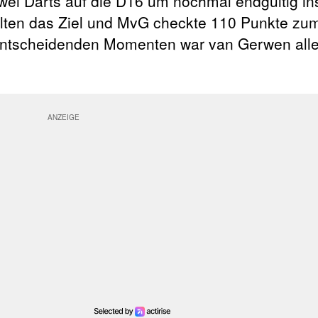
wei Darts auf die D16 um nochmal endgültig in
hlten das Ziel und MvG checkte 110 Punkte zum
en entscheidenden Momenten war van Gerwen all