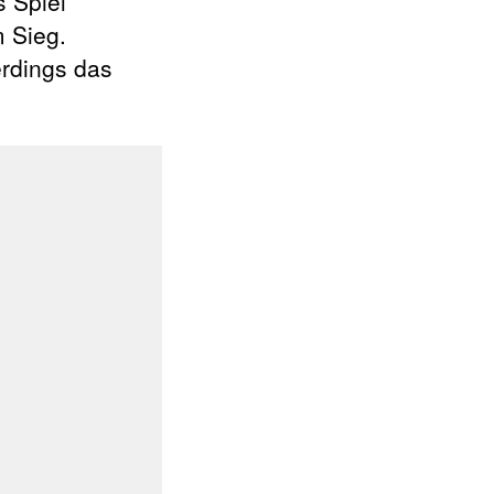
s Spiel
 Sieg.
erdings das