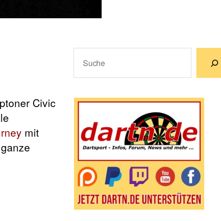
Suchen
Wenn die Ergebnisse der automatische
toner Civic
le
urney
mit
 ganze