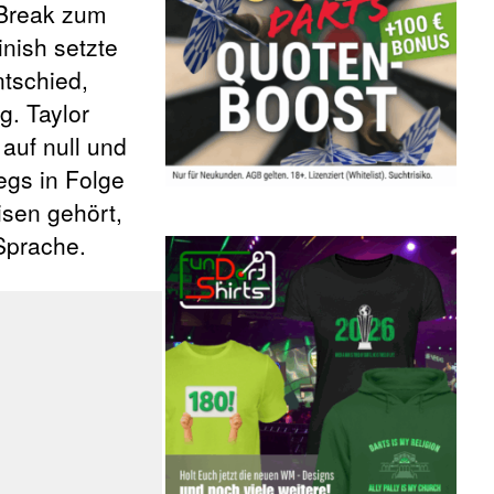
 Break zum
inish setzte
ntschied,
g. Taylor
auf null und
egs in Folge
isen gehört,
Sprache.