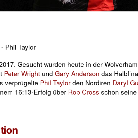
2017. Gesucht wurden heute in der Wolverhamp
it
Peter Wright
und
Gary Anderson
das Halbfina
ds verprügelte
Phil Taylor
den Nordiren
Daryl G
inem 16:13-Erfolg über
Rob Cross
schon seine
tion