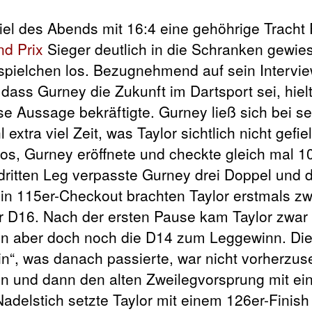
iel des Abends mit 16:4 eine gehöhrige Tracht 
nd Prix
Sieger deutlich in die Schranken gewie
spielchen los. Bezugnehmend auf sein Intervie
 dass Gurney die Zukunft im Dartsport sei, hielt
se Aussage bekräftigte. Gurney ließ sich bei s
xtra viel Zeit, was Taylor sichtlich nicht gefie
 los, Gurney eröffnete und checkte gleich mal 1
dritten Leg verpasste Gurney drei Doppel und 
 ein 115er-Checkout brachten Taylor erstmals z
r D16. Nach der ersten Pause kam Taylor zwar 
ann aber doch noch die D14 zum Leggewinn. Di
n“, was danach passierte, war nicht vorherzus
en und dann den alten Zweilegvorsprung mit ei
 Nadelstich setzte Taylor mit einem 126er-Finis