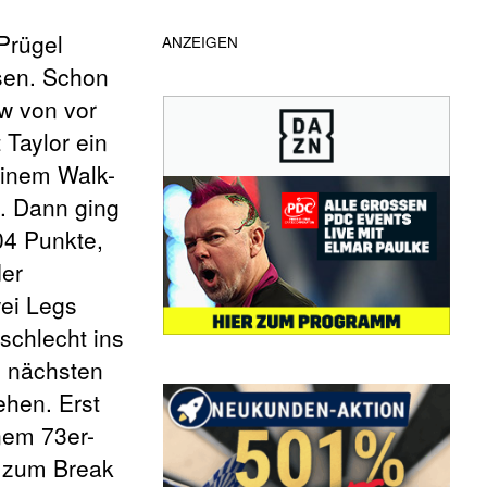
Prügel
ANZEIGEN
sen. Schon
w von vor
 Taylor ein
einem Walk-
l. Dann ging
04 Punkte,
der
wei Legs
schlecht ins
e nächsten
ehen. Erst
nem 73er-
h zum Break