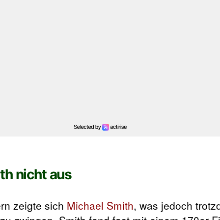
th nicht aus
ern zeigte sich
Michael Smith
, was jedoch trotz
 zu zwingen. Smith fand fast mit einem 170er-F