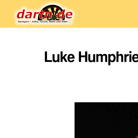
Dartn.de
Luke Humphries