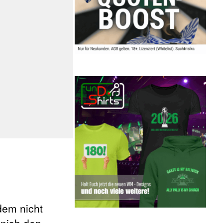
dem nicht
inish den