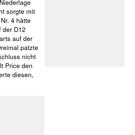
 Niederlage
t sorgte mit
Nr. 4 hätte
f der D12
arts auf der
Dreimal patzte
schluss nicht
lt Price den
erte diesen,