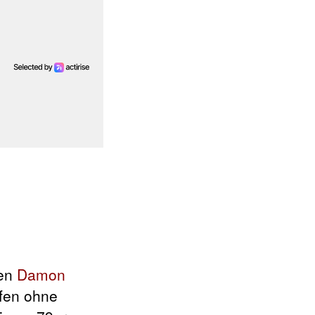
gen
Damon
efen ohne