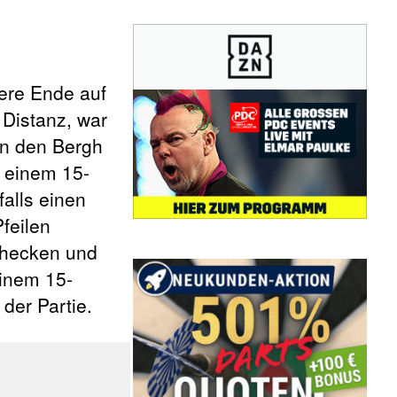
ere Ende auf
 Distanz, war
van den Bergh
t einem 15-
falls einen
feilen
 checken und
einem 15-
der Partie.