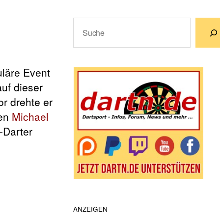
Suchen
Wenn die Ergebnisse der automatische
uläre Event
uf dieser
or drehte er
ten
Michael
-Darter
ANZEIGEN