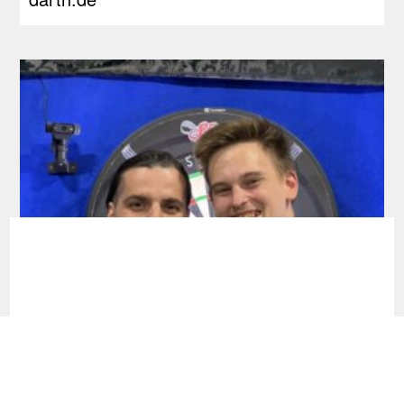
RDL Open: Pietreczko macht Triple perfekt