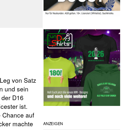
 Leg von Satz
n und sein
f der D16
ester ist.
ne Chance auf
ecker machte
ANZEIGEN