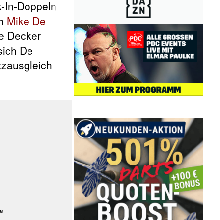
k-In-Doppeln
ch
Mike De
De Decker
sich De
tzausgleich