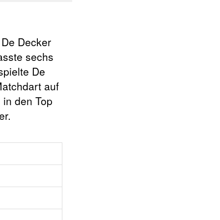
e De Decker
passte sechs
spielte De
atchdart auf
n in den Top
er.