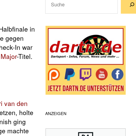
Wenn die Ergebnisse der automatische
albfinale in
ale gegen
heck-In war
n
Major
-Titel.
ri van den
tzen, holte
ANZEIGEN
nish ging
lge machte