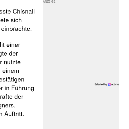
sste Chisnall
tete sich
 einbrachte.
Mit einer
gte der
r nutzte
h einem
estätigen
r in Führung
rafte der
gners.
Auftritt.