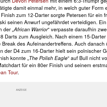
durch
Devon Petersen
mit einem 6:3-Triumpf g
ätigte damit einmal mehr, in welch guter Form e
 Finish zum 12-Darter sorgte Petersen für ein f
ski seinen Anwurf ungefährdet verteidigen. Ein
ch der
„African Warrior
“ verpasste daraufhin zwe
18 Darts zum Ausgleich. Nach einem 15-Darter
te Break des Aufeinandertreffens. Auch danach
 in der D4 zum 16-Darter hielt sein polnischer 
nish konnte „
The Polish Eagle
“ auf Bull nicht 
Matchdart für ein 80er Finish und seinem erstm
an Tour
.