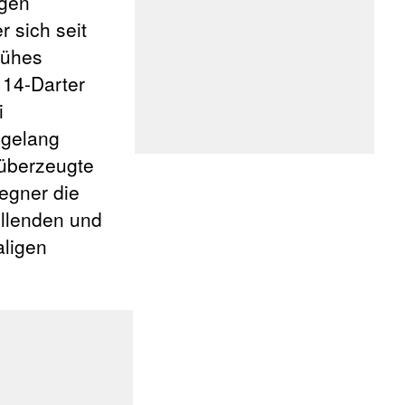
egen
r sich seit
rühes
 14-Darter
i
 gelang
 überzeugte
Gegner die
vollenden und
aligen