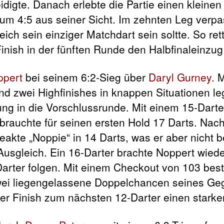
digte. Danach erlebte die Partie einen kleinen
um 4:5 aus seiner Sicht. Im zehnten Leg verpa
ich sein einziger Matchdart sein soltte. So ret
inish in der fünften Runde den Halbfinaleinzug
ppert
bei seinem 6:2-Sieg über
Daryl Gurney
. 
nd zwei Highfinishes in knappen Situationen le
ng in die Vorschlussrunde. Mit einem 15-Darte
 brauchte für seinen ersten Hold 17 Darts. Nac
akte „Noppie“ in 14 Darts, was er aber nicht b
usgleich. Ein 16-Darter brachte Noppert wiede
Darter folgen. Mit einem Checkout von 103 best
 zwei liegengelassene Doppelchancen seines Ge
er Finish zum nächsten 12-Darter einen starken 