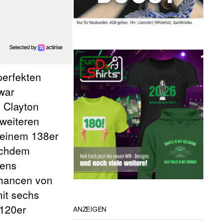
 perfekten
war
 Clayton
 weiteren
t einem 138er
nachdem
lens
 Chancen von
mit sechs
 120er
ANZEIGEN