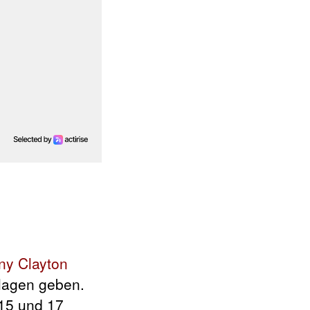
ny Clayton
hlagen geben.
 15 und 17