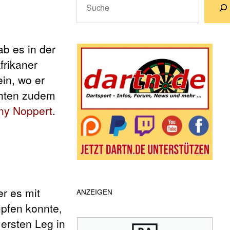
Wenn die Ergebnisse der automatische
b es in der
frikaner
ein, wo er
ichten zudem
ny Noppert
.
r es mit
ANZEIGEN
pfen konnte,
 ersten Leg in