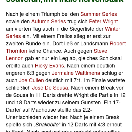
Nach je einem Triumph bei den
Summer Series
sowie den
Autumn Series
trug sich
Peter Wright
am vierten Tag auch in die Siegerliste der
Winter
Series
ein. Mit einem Freilos stieg er erst zur
zweiten Runde ein. Dort ließ er Landsmann
Robert
Thornton
keine Chance. Auch gegen
Steve
Lennon
gab er nur ein Leg ab, gleiches Schicksal
ereilte auch
Ricky Evans
. Nach einem deutlich
engeren 6:3 gegen
Jermaine Wattimena
schlug er
auch
Joe Cullen
deutlich mit 7:1. Im Finale wartete
schließlich
José De Sousa
. Nach einem Break von
de Sousa in 11 Darts drehte Wright die Partie in 12
und 18 Darts wieder zu seinem Gunsten. Ein 17-
Darter auf Madhouse stellte das 2:2-
Unentschieden wieder her. Nach je einem Break
spielte sich „
“ in 12 Darts mit 4:3 erneut
Snakebite
in Front. Nach zwei weiteren gerecht aufgeteilten