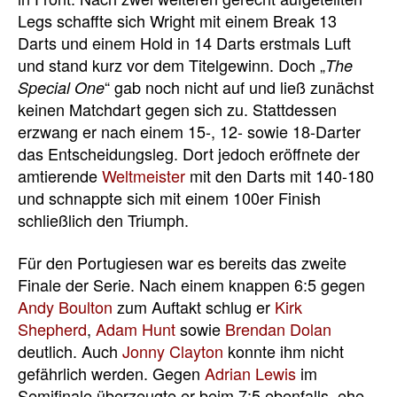
Legs schaffte sich Wright mit einem Break 13
Darts und einem Hold in 14 Darts erstmals Luft
und stand kurz vor dem Titelgewinn. Doch „
The
“ gab noch nicht auf und ließ zunächst
Special One
keinen Matchdart gegen sich zu. Stattdessen
erzwang er nach einem 15-, 12- sowie 18-Darter
das Entscheidungsleg. Dort jedoch eröffnete der
amtierende
Weltmeister
mit den Darts mit 140-180
und schnappte sich mit einem 100er Finish
schließlich den Triumph.
Für den Portugiesen war es bereits das zweite
Finale der Serie. Nach einem knappen 6:5 gegen
Andy Boulton
zum Auftakt schlug er
Kirk
Shepherd
,
Adam Hunt
sowie
Brendan Dolan
deutlich. Auch
Jonny Clayton
konnte ihm nicht
gefährlich werden. Gegen
Adrian Lewis
im
Semifinale überzeugte er beim 7:5 ebenfalls, ehe