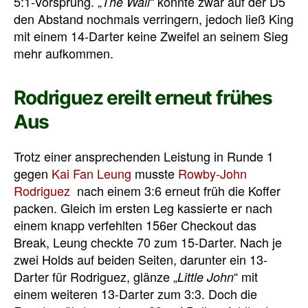
5:1-Vorsprung. „
“ konnte zwar auf der D5
The Wall
den Abstand nochmals verringern, jedoch ließ King
mit einem 14-Darter keine Zweifel an seinem Sieg
mehr aufkommen.
Rodriguez ereilt erneut frühes
Aus
Trotz einer ansprechenden Leistung in Runde 1
gegen
Kai Fan Leung
musste
Rowby-John
Rodriguez
nach einem 3:6 erneut früh die Koffer
packen. Gleich im ersten Leg kassierte er nach
einem knapp verfehlten 156er Checkout das
Break, Leung checkte 70 zum 15-Darter. Nach je
zwei Holds auf beiden Seiten, darunter ein 13-
Darter für Rodriguez, glänze „
“ mit
Little John
einem weiteren 13-Darter zum 3:3. Doch die