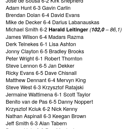
José de Sousa 6-2 Kirk Shepherd
Adam Hunt 6-3 Gavin Carlin
Brendan Dolan 6-4 David Evans
Mike de Decker 6-4 Darius Labanauskas
Michael Smith 6-2
Harald Leitinger
(
102,0
– 86,1)
James Wilson 6-4 Madars Razma
Derk Telnekes 6-1 Lisa Ashton
Jonny Clayton 6-5 Bradley Brooks
Peter Wright 6-1 Robert Thornton
Steve Lennon 6-5 Jan Dekker
Ricky Evans 6-5 Dave Chisnall
Matthew Dennant 6-4 Mervyn King
Steve West 6-3 Krzysztof Ratajski
Jermaine Wattimena 6-1 Scott Taylor
Benito van de Pas 6-5 Danny Noppert
Krzysztof Kciuk 6-2 Nick Kenny
Nathan Aspinall 6-3 Keegan Brown
Jeff Smith 6-3 Alan Tabern