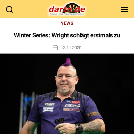
Dartn.de
Kategorien
NEWS
Winter Series: Wright schlägt erstmals zu
13.11.2020
Veröffentlichungsdatum