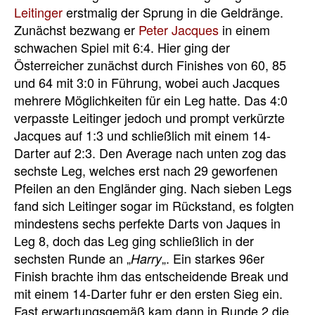
Leitinger
erstmalig der Sprung in die Geldränge.
Zunächst bezwang er
Peter Jacques
in einem
schwachen Spiel mit 6:4. Hier ging der
Österreicher zunächst durch Finishes von 60, 85
und 64 mit 3:0 in Führung, wobei auch Jacques
mehrere Möglichkeiten für ein Leg hatte. Das 4:0
verpasste Leitinger jedoch und prompt verkürzte
Jacques auf 1:3 und schließlich mit einem 14-
Darter auf 2:3. Den Average nach unten zog das
sechste Leg, welches erst nach 29 geworfenen
Pfeilen an den Engländer ging. Nach sieben Legs
fand sich Leitinger sogar im Rückstand, es folgten
mindestens sechs perfekte Darts von Jaques in
Leg 8, doch das Leg ging schließlich in der
sechsten Runde an „
„. Ein starkes 96er
Harry
Finish brachte ihm das entscheidende Break und
mit einem 14-Darter fuhr er den ersten Sieg ein.
Fast erwartungsgemäß kam dann in Runde 2 die