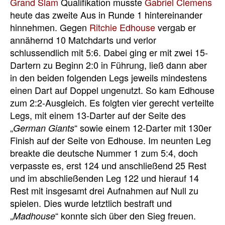
Grand Slam
Qualifikation musste
Gabriel Clemens
heute das zweite Aus in Runde 1 hintereinander
hinnehmen. Gegen
Ritchie Edhouse
vergab er
annähernd 10 Matchdarts und verlor
schlussendlich mit 5:6. Dabei ging er mit zwei 15-
Dartern zu Beginn 2:0 in Führung, ließ dann aber
in den beiden folgenden Legs jeweils mindestens
einen Dart auf Doppel ungenutzt. So kam Edhouse
zum 2:2-Ausgleich. Es folgten vier gerecht verteilte
Legs, mit einem 13-Darter auf der Seite des
„
“ sowie einem 12-Darter mit 130er
German Giants
Finish auf der Seite von Edhouse. Im neunten Leg
breakte die deutsche Nummer 1 zum 5:4, doch
verpasste es, erst 124 und anschließend 25 Rest
und im abschließenden Leg 122 und hierauf 14
Rest mit insgesamt drei Aufnahmen auf Null zu
spielen. Dies wurde letztlich bestraft und
„
“ konnte sich über den Sieg freuen.
Madhouse