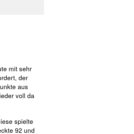
ute mit sehr
rdert, der
Punkte aus
eder voll da
iese spielte
eckte 92 und