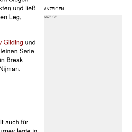
kten und ließ
ANZEIGEN
gen Leg,
 Gilding
und
kleinen Serie
in Break
Nijman.
t auch für
urney legte in