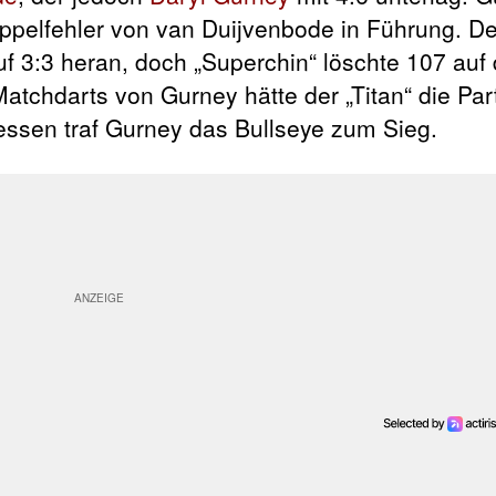
oppelfehler von van Duijvenbode in Führung. D
f 3:3 heran, doch „Superchin“ löschte 107 auf
tchdarts von Gurney hätte der „Titan“ die Part
dessen traf Gurney das Bullseye zum Sieg.