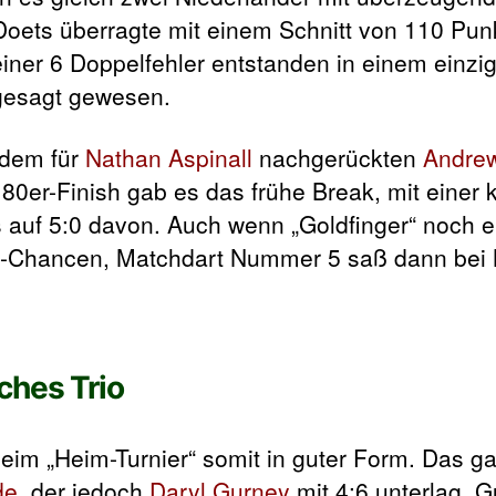
 Doets überragte mit einem Schnitt von 110 Pun
iner 6 Doppelfehler entstanden in einem einzi
gesagt gewesen.
 dem für
Nathan Aspinall
nachgerückten
Andrew
 80er-Finish gab es das frühe Break, mit einer 
s auf 5:0 davon. Auch wenn „Goldfinger“ noch e
pel-Chancen, Matchdart Nummer 5 saß dann bei 
ches Trio
eim „Heim-Turnier“ somit in guter Form. Das gal
de
, der jedoch
Daryl Gurney
mit 4:6 unterlag. G