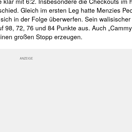
 klar mit 6:2. Insbesondere die Checkouts im
chied. Gleich im ersten Leg hatte Menzies Pech,
sich in der Folge überwerfen. Sein walisische
auf 98, 72, 76 und 84 Punkte aus. Auch „Cammy
einen großen Stopp erzeugen.