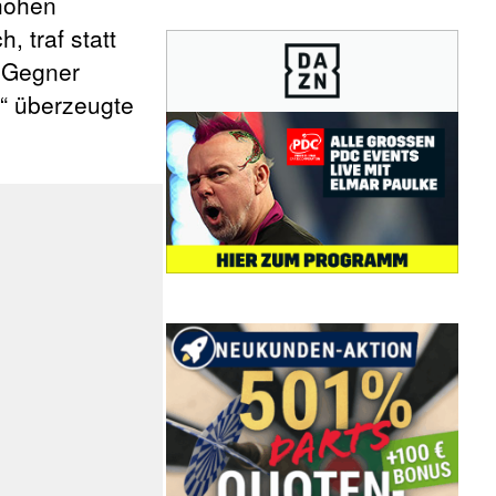
 hohen
 traf statt
r Gegner
“ überzeugte