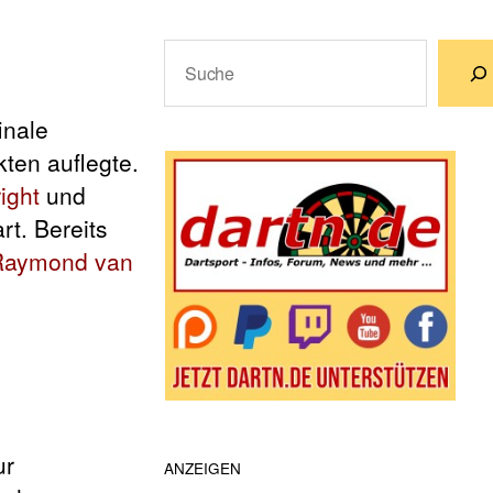
Suchen
Wenn die Ergebnisse der automatische
inale
ten auflegte.
ight
und
t. Bereits
Raymond van
ur
ANZEIGEN