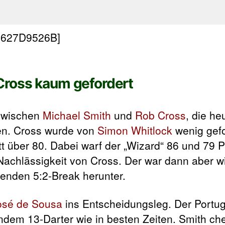
2627D9526B]
Cross kaum gefordert
e zwischen
Michael Smith
und
Rob Cross
, die he
ten. Cross wurde von
Simon Whitlock
wenig gefo
itt über 80. Dabei warf der „Wizard“ 86 und 79 
 Nachlässigkeit von Cross. Der war dann aber wi
enden 5:2-Break herunter.
osé de Sousa
ins Entscheidungsleg. Der Portug
ndem 13-Darter wie in besten Zeiten. Smith ch