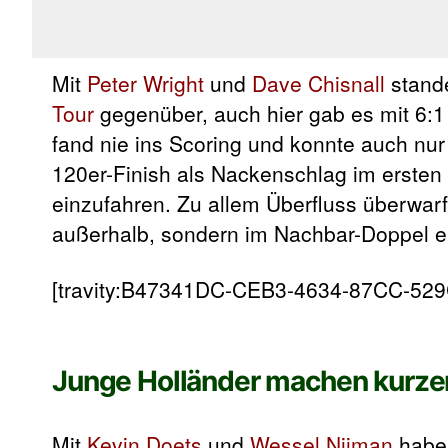
Mit
Peter Wright
und
Dave Chisnall
stande
Tour
gegenüber, auch hier gab es mit 6:1 
fand nie ins Scoring und konnte auch nur
120er-Finish als Nackenschlag im ersten
einzufahren. Zu allem Überfluss überwarf 
außerhalb, sondern im Nachbar-Doppel e
[travity:B47341DC-CEB3-4634-87CC-52
Junge Holländer machen kurze
Mit
Kevin Doets
und
Wessel Nijman
haben