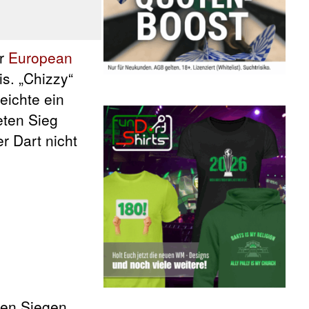
er
European
s. „Chizzy“
eichte ein
eten Sieg
r Dart nicht
den Siegen