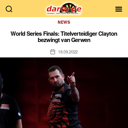
Dartn.de
Kategorien
NEWS
World Series Finals: Titelverteidiger Clayton
bezwingt van Gerwen
18.09.2022
Veröffentlichungsdatum