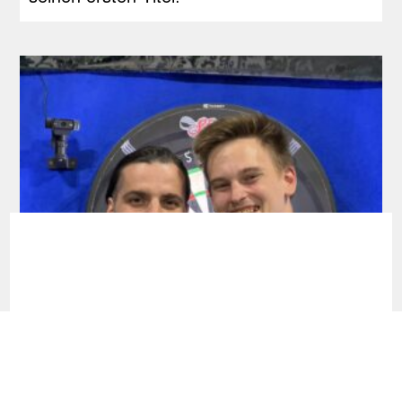
RDL Open: Pietreczko macht Triple perfekt