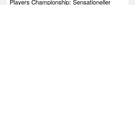
Players Championship: Sensationeller
Premieren-Sieg für Coates, Springer im
Halbfinale
RDL Open: Pietreczko macht Triple perfekt