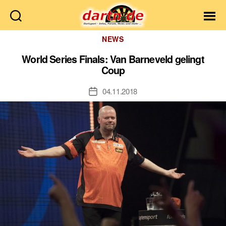
Dartn.de
Kategorien
NEWS
World Series Finals: Van Barneveld gelingt
Coup
04.11.2018
Veröffentlichungsdatum