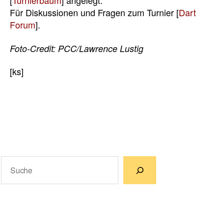
[
Turnierbaum
] angelegt.
Für Diskussionen und Fragen zum Turnier [
Dart
Forum
].
Foto-Credit: PCC/Lawrence Lustig
[ks]
Suchen
Wenn die Ergebnisse der automatischen Vervollständigun