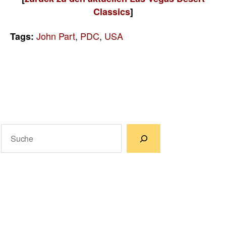
Classics
]
John Part
,
PDC
,
USA
Tags:
Suchen
Wenn die Ergebnisse der automatischen Vervollständigun