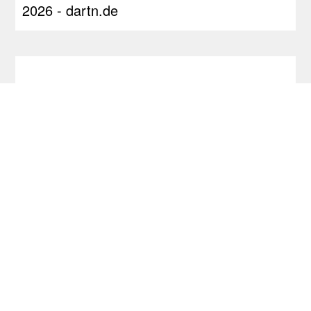
2026 - dartn.de
Dart im TV - dartn.de