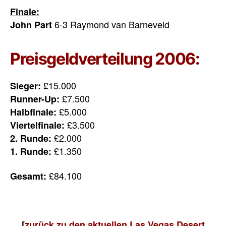
Finale:
6-3 Raymond van Barneveld
John Part
Preisgeldverteilung 2006:
£15.000
Sieger:
£7.500
Runner-Up:
£5.000
Halbfinale:
£3.500
Viertelfinale:
£2.000
2. Runde:
£1.350
1. Runde:
£84.100
Gesamt:
[
zurück zu den aktuellen Las Vegas Desert