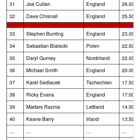
31
Joe Cullen
England
26.000
32
Dave Chisnall
England
25.500
33
Stephen Bunting
England
23.000
34
Sebastian Bialecki
Polen
22.500
35
Daryl Gurney
Nordirland
22.000
36
Michael Smith
England
20.000
37
Karel Sedlacek
Tschechien
17.500
38
Ricky Evans
England
17.000
39
Madars Razma
Lettland
14.000
40
Keane Barry
Irland
13.500
…
…
…
…