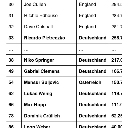
30
Joe Cullen
England
294.500
31
Ritchie Edhouse
England
284.750
32
Dave Chisnall
England
281.750
33
Ricardo Pietreczko
Deutschland
258.750
…
…
…
…
38
Niko Springer
Deutschland
217.000
49
Gabriel Clemens
Deutschland
166.750
54
Mensur Suljovic
Österreich
150.750
62
Lukas Wenig
Deutschland
119.750
66
Max Hopp
Deutschland
111.000
78
Dominik Grüllich
Deutschland
62.250
86
Leon Weber
Deutschland
40.000