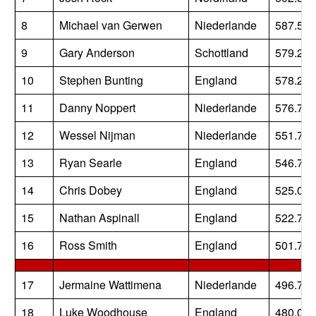
8
Michael van Gerwen
Niederlande
587.500
9
Gary Anderson
Schottland
579.250
10
Stephen Bunting
England
578.250
11
Danny Noppert
Niederlande
576.750
12
Wessel Nijman
Niederlande
551.750
13
Ryan Searle
England
546.750
14
Chris Dobey
England
525.000
15
Nathan Aspinall
England
522.750
16
Ross Smith
England
501.750
17
Jermaine Wattimena
Niederlande
496.750
18
Luke Woodhouse
England
480.000