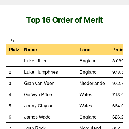
Top 16 Order of Merit
Platz
Name
Land
Preisge
1
Luke Littler
England
3.089.5
2
Luke Humphries
England
978.500
3
Gian van Veen
Niederlande
972.750
4
Gerwyn Price
Wales
713.000
5
Jonny Clayton
Wales
664.000
6
James Wade
England
626.250
7
Josh Rock
Nordirland
602.500