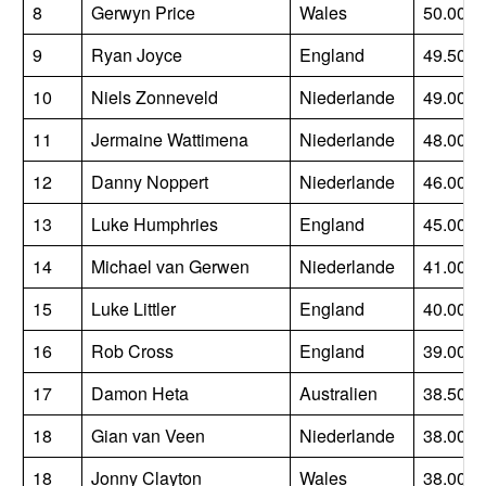
8
Gerwyn Price
Wales
50.000
9
Ryan Joyce
England
49.500
10
Niels Zonneveld
Niederlande
49.000
11
Jermaine Wattimena
Niederlande
48.000
12
Danny Noppert
Niederlande
46.000
13
Luke Humphries
England
45.000
14
Michael van Gerwen
Niederlande
41.000
15
Luke Littler
England
40.000
16
Rob Cross
England
39.000
17
Damon Heta
Australien
38.500
18
Gian van Veen
Niederlande
38.000
18
Jonny Clayton
Wales
38.000