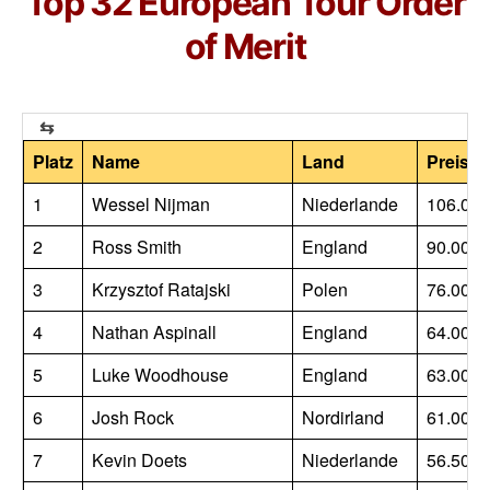
Top 32 European Tour Order
of Merit
Platz
Name
Land
Preisge
1
Wessel Nijman
Niederlande
106.000
2
Ross Smith
England
90.000
3
Krzysztof Ratajski
Polen
76.000
4
Nathan Aspinall
England
64.000
5
Luke Woodhouse
England
63.000
6
Josh Rock
Nordirland
61.000
7
Kevin Doets
Niederlande
56.500