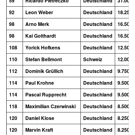
59
Ricardo Pietreczko
Deutschland
31.000
92
Leon Weber
Deutschland
18.250
98
Arno Merk
Deutschland
16.500
98
Kai Gotthardt
Deutschland
16.500
108
Yorick Hofkens
Deutschland
12.500
110
Stefan Bellmont
Schweiz
12.000
112
Dominik Grüllich
Deutschland
9.750
114
Paul Krohne
Deutschland
9.500
114
Pascal Rupprecht
Deutschland
9.500
118
Maximilian Czerwinski
Deutschland
8.500
120
Daniel Klose
Deutschland
8.250
120
Marvin Kraft
Deutschland
8.250