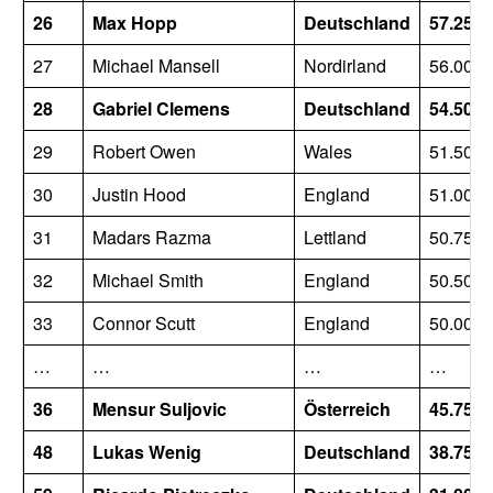
26
Max Hopp
Deutschland
57.250
27
Michael Mansell
Nordirland
56.000
28
Gabriel Clemens
Deutschland
54.500
29
Robert Owen
Wales
51.500
30
Justin Hood
England
51.000
31
Madars Razma
Lettland
50.750
32
Michael Smith
England
50.500
33
Connor Scutt
England
50.000
…
…
…
…
36
Mensur Suljovic
Österreich
45.750
48
Lukas Wenig
Deutschland
38.750