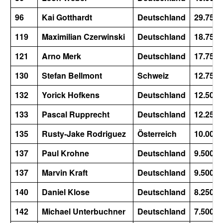
96
Kai Gotthardt
Deutschland
29.750
119
Maximilian Czerwinski
Deutschland
18.750
121
Arno Merk
Deutschland
17.750
130
Stefan Bellmont
Schweiz
12.750
132
Yorick Hofkens
Deutschland
12.500
133
Pascal Rupprecht
Deutschland
12.250
135
Rusty-Jake Rodriguez
Österreich
10.000
137
Paul Krohne
Deutschland
9.500
137
Marvin Kraft
Deutschland
9.500
140
Daniel Klose
Deutschland
8.250
142
Michael Unterbuchner
Deutschland
7.500