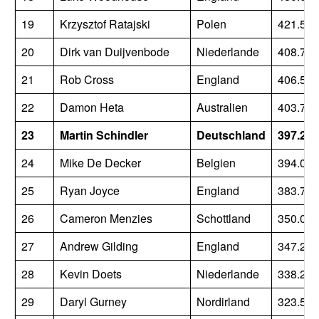
19
Krzysztof Ratajski
Polen
421.500
20
Dirk van Duijvenbode
Niederlande
408.750
21
Rob Cross
England
406.500
22
Damon Heta
Australien
403.750
23
Martin Schindler
Deutschland
397.250
24
Mike De Decker
Belgien
394.000
25
Ryan Joyce
England
383.750
26
Cameron Menzies
Schottland
350.000
27
Andrew Gilding
England
347.250
28
Kevin Doets
Niederlande
338.250
29
Daryl Gurney
Nordirland
323.500