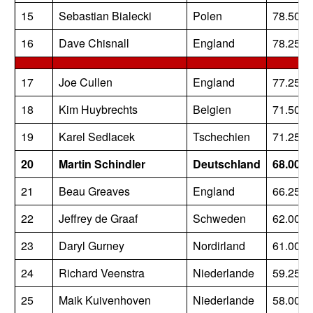
15
Sebastian Bialecki
Polen
78.500
16
Dave Chisnall
England
78.250
17
Joe Cullen
England
77.250
18
Kim Huybrechts
Belgien
71.500
19
Karel Sedlacek
Tschechien
71.250
20
Martin Schindler
Deutschland
68.000
21
Beau Greaves
England
66.250
22
Jeffrey de Graaf
Schweden
62.000
23
Daryl Gurney
Nordirland
61.000
24
Richard Veenstra
Niederlande
59.250
25
Maik Kuivenhoven
Niederlande
58.000