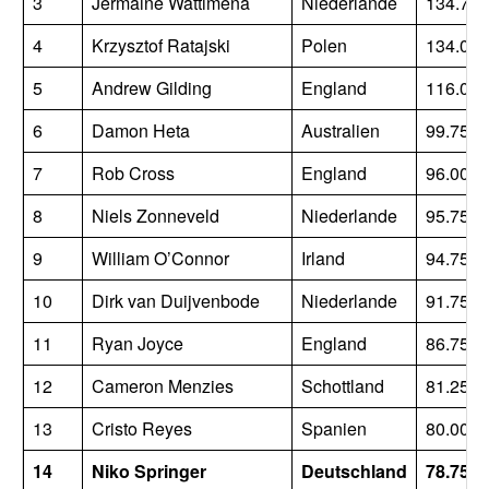
3
Jermaine Wattimena
Niederlande
134.750
4
Krzysztof Ratajski
Polen
134.000
5
Andrew Gilding
England
116.000
6
Damon Heta
Australien
99.750
7
Rob Cross
England
96.000
8
Niels Zonneveld
Niederlande
95.750
9
William O’Connor
Irland
94.750
10
Dirk van Duijvenbode
Niederlande
91.750
11
Ryan Joyce
England
86.750
12
Cameron Menzies
Schottland
81.250
13
Cristo Reyes
Spanien
80.000
14
Niko Springer
Deutschland
78.750