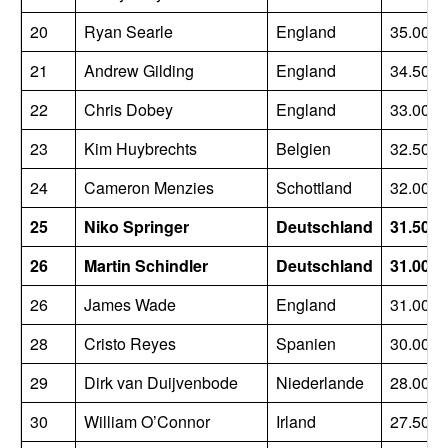
20
Ryan Searle
England
35.000
21
Andrew Gilding
England
34.500
22
Chris Dobey
England
33.000
23
Kim Huybrechts
Belgien
32.500
24
Cameron Menzies
Schottland
32.000
25
Niko Springer
Deutschland
31.500
26
Martin Schindler
Deutschland
31.000
26
James Wade
England
31.000
28
Cristo Reyes
Spanien
30.000
29
Dirk van Duijvenbode
Niederlande
28.000
30
William O’Connor
Irland
27.500