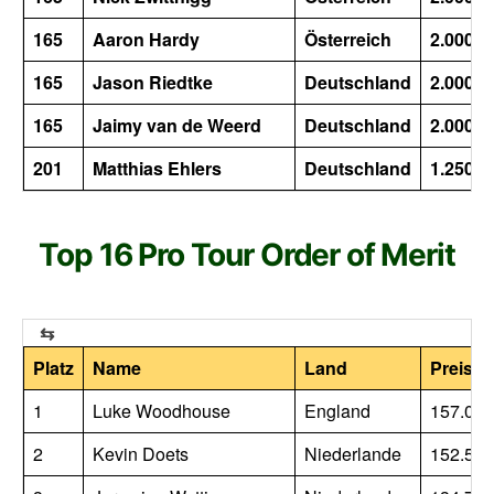
165
Aaron Hardy
Österreich
2.000
165
Jason Riedtke
Deutschland
2.000
165
Jaimy van de Weerd
Deutschland
2.000
201
Matthias Ehlers
Deutschland
1.250
Top 16 Pro Tour Order of Merit
Platz
Name
Land
Preisge
1
Luke Woodhouse
England
157.000
2
Kevin Doets
Niederlande
152.500