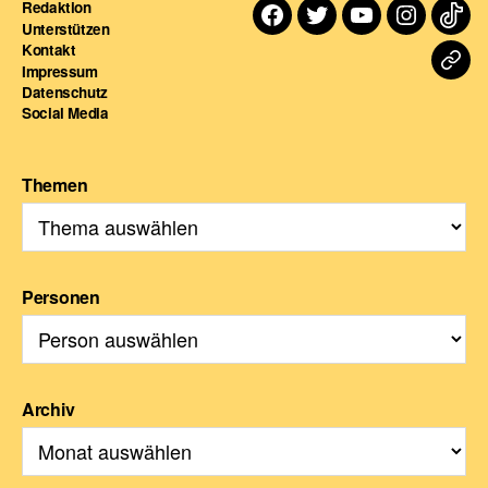
Redaktion
Facebook
Twitter
Youtube
Instagra
TikT
Unterstützen
Kontakt
Dart
Impressum
Datenschutz
For
Social Media
Themen
Personen
Archiv