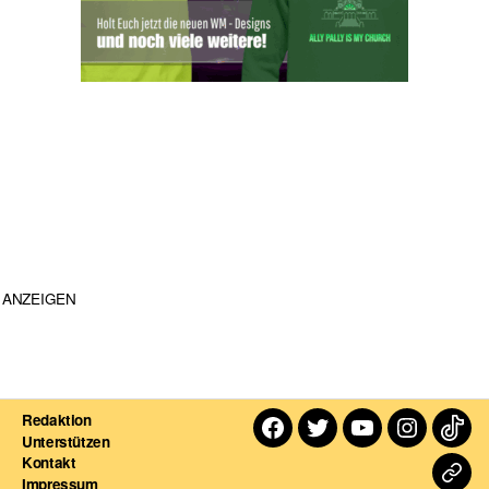
ANZEIGEN
Redaktion
Facebook
Twitter
Youtube
Instagra
TikT
Unterstützen
Kontakt
Dart
Impressum