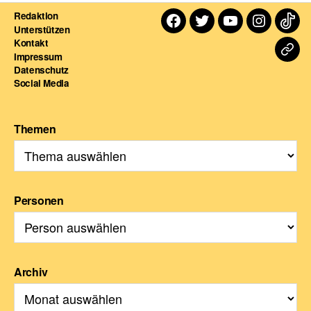
Redaktion
Facebook
Twitter
Youtube
Instagra
TikT
Unterstützen
Kontakt
Dart
Impressum
Datenschutz
For
Social Media
Themen
Personen
Archiv