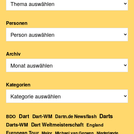
Personen
Archiv
Kategorien
Darts
Dart
Dart-WM
BDO
Dartn.de Newsflash
Darts-WM
Dart Weltmeisterschaft
England
European Tour
Major
Michael van Gerwen
Niederlande