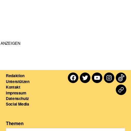
ANZEIGEN
Redaktion
Facebook
Twitter
Youtube
Instagra
TikT
Unterstützen
Kontakt
Dart
Impressum
Datenschutz
For
Social Media
Themen