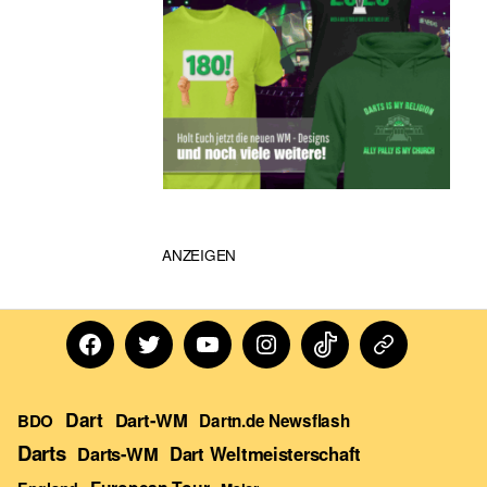
ANZEIGEN
Facebook
Twitter
Youtube
Instagram
TikTok
Dartn
Forum
Dart
Dart-WM
BDO
Dartn.de Newsflash
Darts
Darts-WM
Dart Weltmeisterschaft