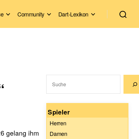
ce
Community
Dart-Lexikon
Suchen
“
Wenn die Ergebnisse der automatische
Spieler
Herren
26 gelang ihm
Damen