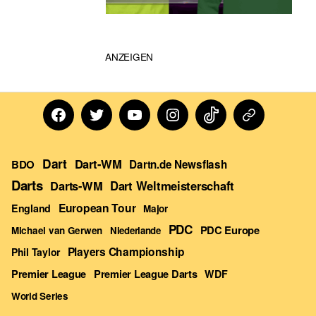
ANZEIGEN
Facebook
Twitter
Youtube
Instagram
TikTok
Dartn
Forum
Dart
Dart-WM
BDO
Dartn.de Newsflash
Darts
Darts-WM
Dart Weltmeisterschaft
European Tour
England
Major
PDC
PDC Europe
Michael van Gerwen
Niederlande
Players Championship
Phil Taylor
Premier League Darts
Premier League
WDF
World Series