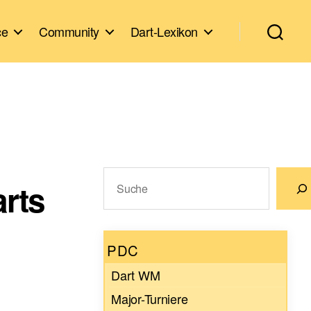
ce
Community
Dart-Lexikon
Suchen
arts
Wenn die Ergebnisse der automatische
PDC
Dart WM
Major-Turniere