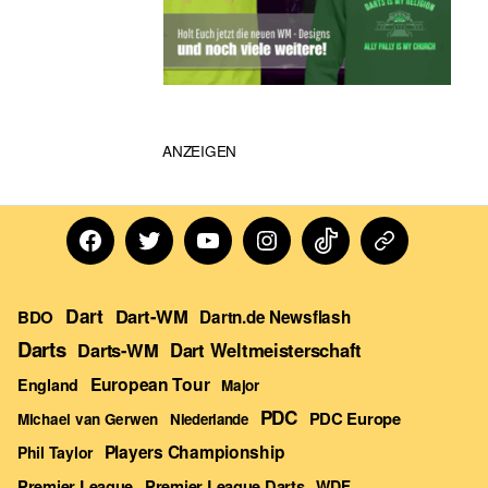
ANZEIGEN
Facebook
Twitter
Youtube
Instagram
TikTok
Dartn
Forum
Dart
Dart-WM
BDO
Dartn.de Newsflash
Darts
Darts-WM
Dart Weltmeisterschaft
European Tour
England
Major
PDC
PDC Europe
Michael van Gerwen
Niederlande
Players Championship
Phil Taylor
Premier League Darts
Premier League
WDF