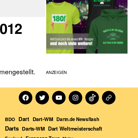
2012
mengestellt.
ANZEIGEN
Facebook
Twitter
Youtube
Instagram
TikTok
Dartn
Forum
Dart
Dart-WM
BDO
Dartn.de Newsflash
Darts
Darts-WM
Dart Weltmeisterschaft