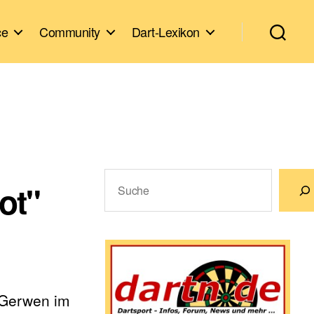
ce
Community
Dart-Lexikon
Suchen
ot"
Wenn die Ergebnisse der automatische
 Gerwen im