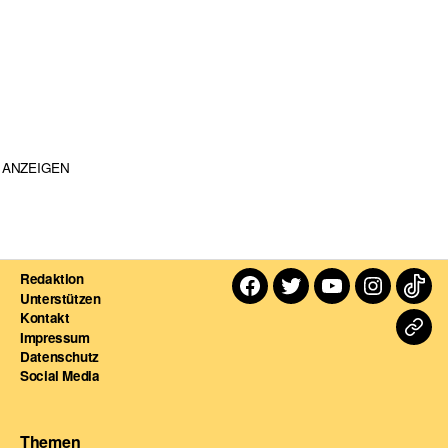
ANZEIGEN
Redaktion
Facebook
Twitter
Youtube
Instagra
TikT
Unterstützen
Kontakt
Dart
Impressum
Datenschutz
For
Social Media
Themen