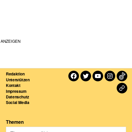
ANZEIGEN
Redaktion
Facebook
Twitter
Youtube
Instagra
TikT
Unterstützen
Kontakt
Dart
Impressum
Datenschutz
For
Social Media
Themen