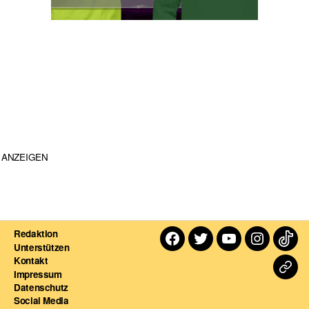
ANZEIGEN
Redaktion
Facebook
Twitter
Youtube
Instagra
TikT
Unterstützen
Kontakt
Dart
Impressum
Datenschutz
For
Social Media