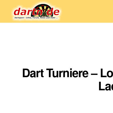
Dartn.de
Dart Turniere – 
La