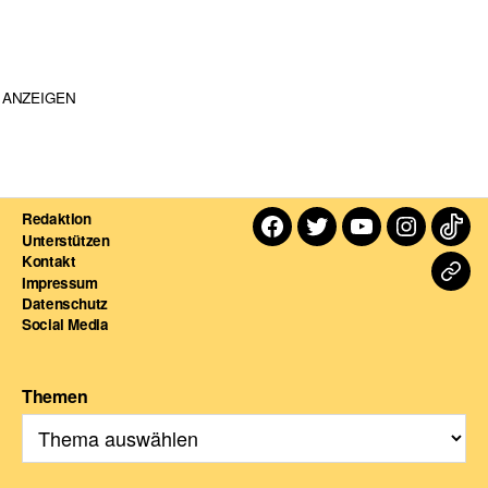
ANZEIGEN
Redaktion
Facebook
Twitter
Youtube
Instagra
TikT
Unterstützen
Kontakt
Dart
Impressum
Datenschutz
For
Social Media
Themen