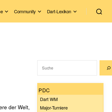
ce
Community
Dart-Lexikon
Suchen
Wenn die Ergebnisse der automatische
PDC
Dart WM
ere der Welt,
Major-Turniere