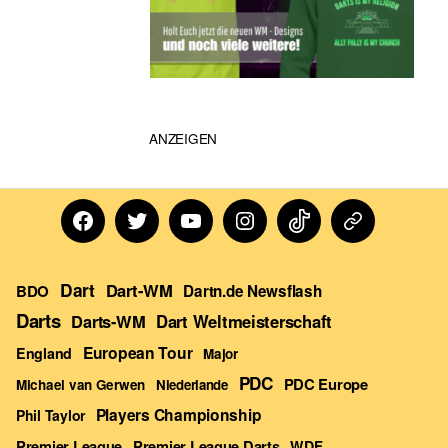
ANZEIGEN
Facebook
Twitter
Youtube
Instagram
TikTok
Dartn
Forum
Dart
Dart-WM
BDO
Dartn.de Newsflash
Darts
Darts-WM
Dart Weltmeisterschaft
European Tour
England
Major
PDC
PDC Europe
Michael van Gerwen
Niederlande
Players Championship
Phil Taylor
Premier League Darts
Premier League
WDF