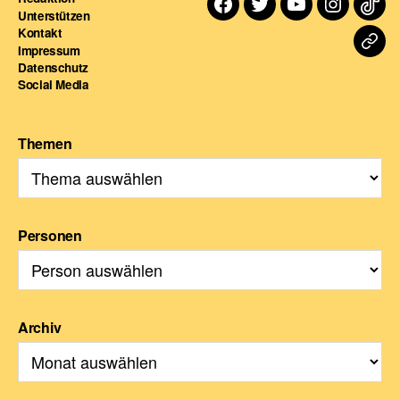
Facebook
Twitter
Youtube
Instagra
TikT
Unterstützen
Kontakt
Dart
Impressum
Datenschutz
For
Social Media
Themen
Personen
Archiv