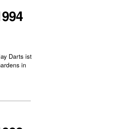
1994
y Darts ist
Gardens in