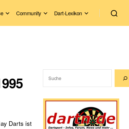
ce
Community
Dart-Lexikon
Suchen
1995
Wenn die Ergebnisse der automatische
y Darts ist