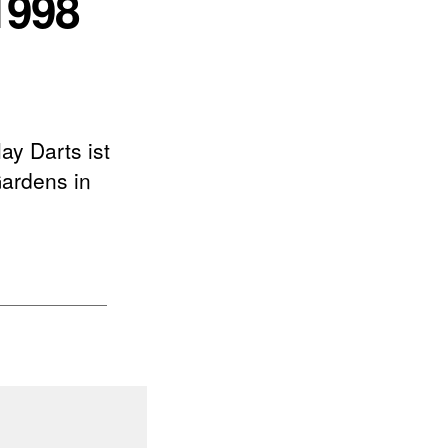
1998
y Darts ist
Gardens in