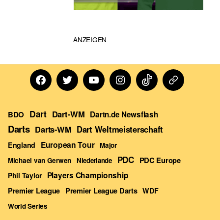
ANZEIGEN
Facebook
Twitter
Youtube
Instagram
TikTok
Dartn
Forum
Dart
Dart-WM
BDO
Dartn.de Newsflash
Darts
Darts-WM
Dart Weltmeisterschaft
European Tour
England
Major
PDC
PDC Europe
Michael van Gerwen
Niederlande
Players Championship
Phil Taylor
Premier League Darts
Premier League
WDF
World Series