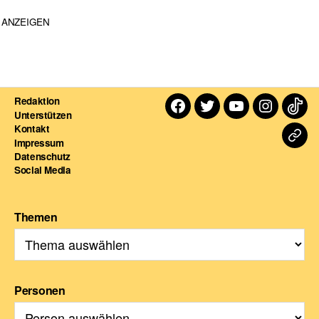
ANZEIGEN
Redaktion
Facebook
Twitter
Youtube
Instagra
TikT
Unterstützen
Kontakt
Dart
Impressum
Datenschutz
For
Social Media
Themen
Personen