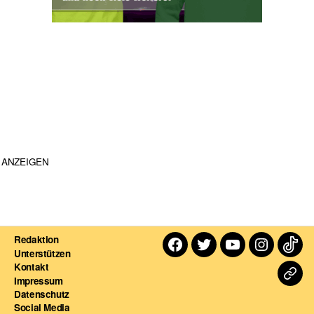
ANZEIGEN
Redaktion
Facebook
Twitter
Youtube
Instagra
TikT
Unterstützen
Kontakt
Dart
Impressum
Datenschutz
For
Social Media