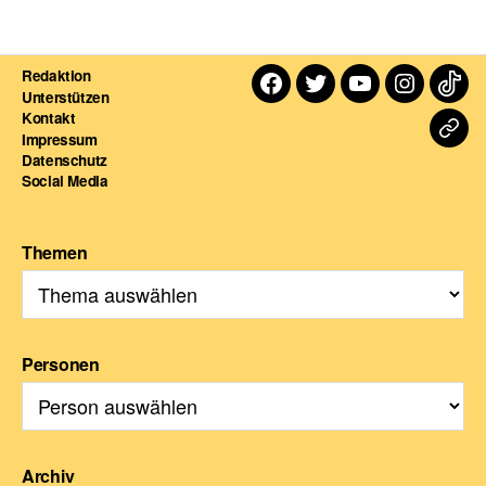
Redaktion
Facebook
Twitter
Youtube
Instagra
TikT
Unterstützen
Kontakt
Dart
Impressum
Datenschutz
For
Social Media
Themen
Personen
Archiv