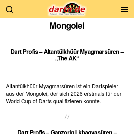
Dartn.de
Mongolei
Dart Profis – Altantülkhüür Myagmarsüren –
„The AK“
Altantülkhüür Myagmarsüren ist ein Dartspieler
aus der Mongolei, der sich 2026 erstmals für den
World Cup of Darts qualifizieren konnte.
Dart Profis – Ganzorig Lkhagvasüren –