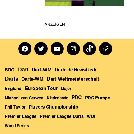
ANZEIGEN
Facebook
Twitter
Youtube
Instagram
TikTok
Dartn
Forum
Dart
Dart-WM
BDO
Dartn.de Newsflash
Darts
Darts-WM
Dart Weltmeisterschaft
European Tour
England
Major
PDC
PDC Europe
Michael van Gerwen
Niederlande
Players Championship
Phil Taylor
Premier League Darts
Premier League
WDF
World Series