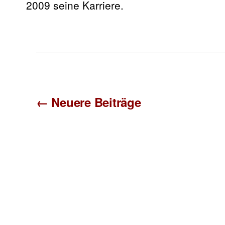
2009 seine Karriere.
Seitennummerierung
←
Neuere
Beiträge
der
Beiträge