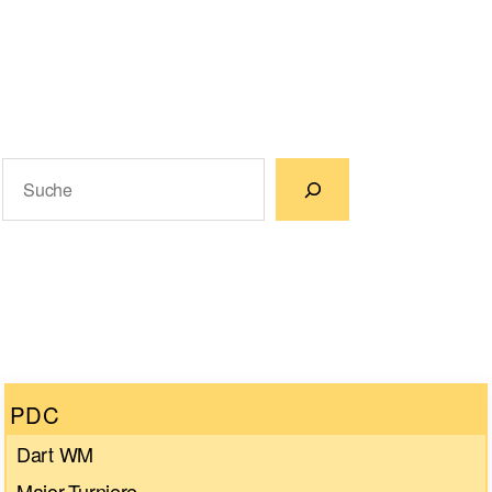
Suchen
Wenn die Ergebnisse der automatischen Vervollständigun
PDC
Dart WM
Major-Turniere