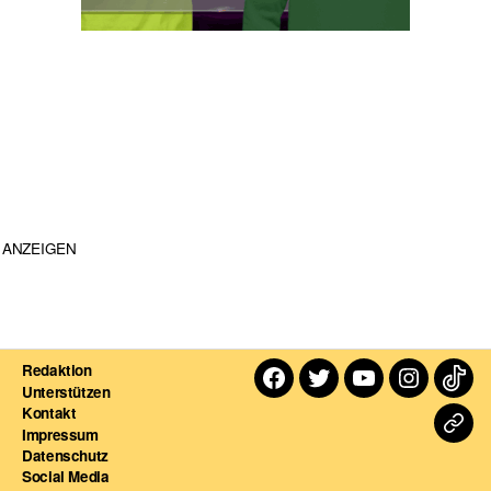
ANZEIGEN
Redaktion
Facebook
Twitter
Youtube
Instagra
TikT
Unterstützen
Kontakt
Dart
Impressum
Datenschutz
For
Social Media