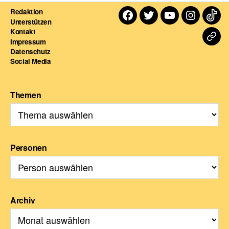
Redaktion
Facebook
Twitter
Youtube
Instagra
TikT
Unterstützen
Kontakt
Dart
Impressum
Datenschutz
For
Social Media
Themen
Personen
Archiv