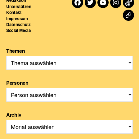
Redaktion
Facebook
Twitter
Youtube
Instagra
TikT
Unterstützen
Kontakt
Dart
Impressum
Datenschutz
For
Social Media
Themen
Personen
Archiv