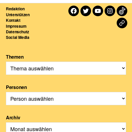
Redaktion
Facebook
Twitter
Youtube
Instagra
TikT
Unterstützen
Kontakt
Dart
Impressum
Datenschutz
For
Social Media
Themen
Personen
Archiv