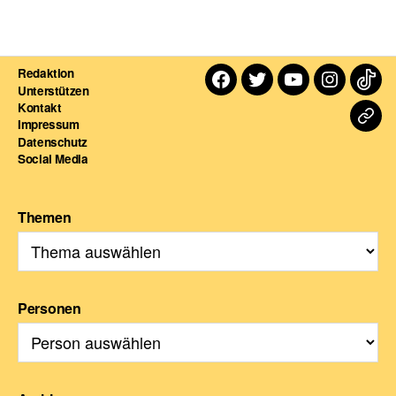
Redaktion
Facebook
Twitter
Youtube
Instagra
TikT
Unterstützen
Kontakt
Dart
Impressum
Datenschutz
For
Social Media
Themen
Personen