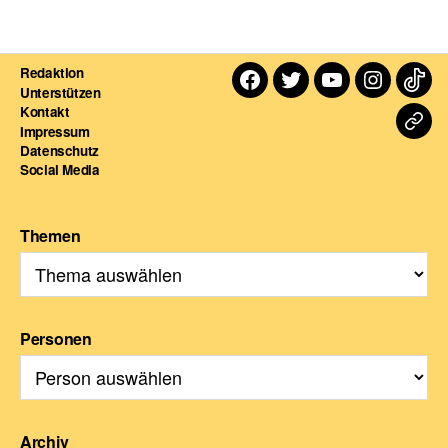
Redaktion
Facebook
Twitter
Youtube
Instagra
TikT
Unterstützen
Kontakt
Dart
Impressum
Datenschutz
For
Social Media
Themen
Personen
Archiv