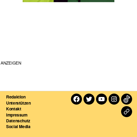
ANZEIGEN
Redaktion
Facebook
Twitter
Youtube
Instagra
TikT
Unterstützen
Kontakt
Dart
Impressum
Datenschutz
For
Social Media