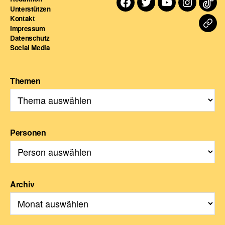
Facebook
Twitter
Youtube
Instagra
TikT
Unterstützen
Kontakt
Dart
Impressum
Datenschutz
For
Social Media
Themen
Personen
Archiv