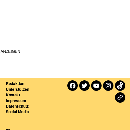
ANZEIGEN
Redaktion
Facebook
Twitter
Youtube
Instagra
TikT
Unterstützen
Kontakt
Dart
Impressum
Datenschutz
For
Social Media